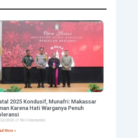
atal 2025 Kondusif, Munafri: Makassar
man Karena Hati Warganya Penuh
oleransi
/12/2025
No Comments
ad More »