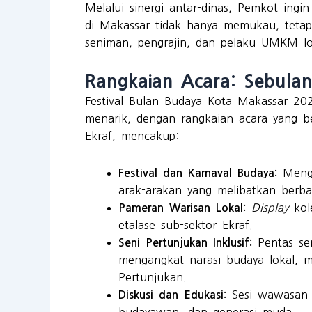
Melalui sinergi antar-dinas, Pemkot ingi
di Makassar tidak hanya memukau, tetap
seniman, pengrajin, dan pelaku UMKM lo
Rangkaian Acara: Sebul
Festival Bulan Budaya Kota Makassar 20
menarik, dengan rangkaian acara yang ber
Ekraf, mencakup:
Mengh
Festival dan Karnaval Budaya:
arak-arakan yang melibatkan berba
Display
kole
Pameran Warisan Lokal:
etalase sub-sektor Ekraf.
Pentas sen
Seni Pertunjukan Inklusif:
mengangkat narasi budaya lokal, 
Pertunjukan.
Sesi wawasan k
Diskusi dan Edukasi:
budayawan, dan generasi muda.