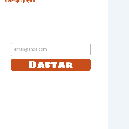
Selengkapnya »
LANGGANAN DI
SUREL KAMI
Daftar
Tetap selalu update dengan langganan dengan
kami. Anda akan mendapatkan email berita
terbaru dari kami