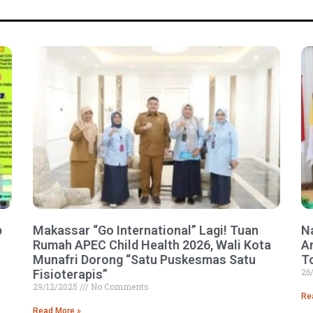
p
Makassar “Go International” Lagi! Tuan
N
Rumah APEC Child Health 2026, Wali Kota
A
Munafri Dorong “Satu Puskesmas Satu
T
26
Fisioterapis”
29/12/2025
No Comments
Re
Read More »