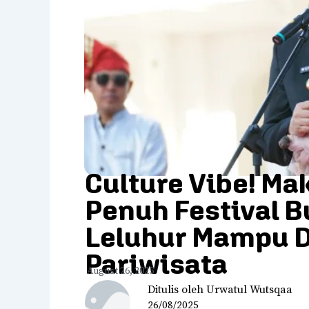
Culture Vibe! Ma
Penuh Festival B
Leluhur Mampu D
Pariwisata
August 26, 2025
Ditulis oleh Urwatul Wutsqaa
26/08/2025