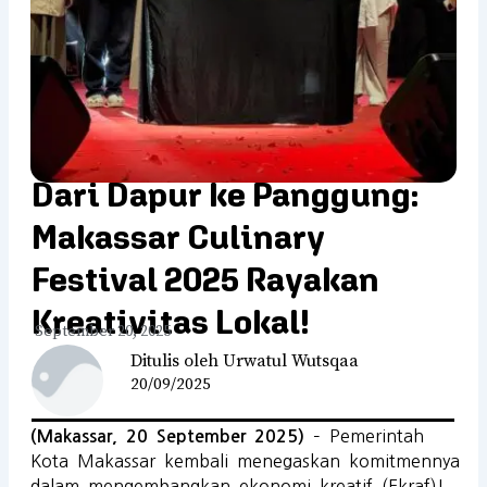
Dari Dapur ke Panggung:
Makassar Culinary
Festival 2025 Rayakan
Kreativitas Lokal!
September 20, 2025
Ditulis oleh Urwatul Wutsqaa
20/09/2025
– Pemerintah
(Makassar, 20 September 2025)
Kota Makassar kembali menegaskan komitmennya
dalam mengembangkan ekonomi kreatif (Ekraf)!