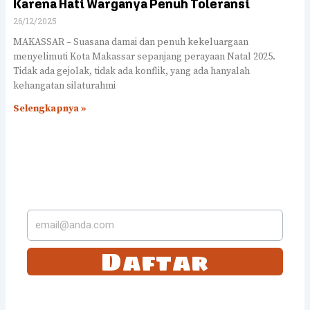
Karena Hati Warganya Penuh Toleransi
26/12/2025
MAKASSAR – Suasana damai dan penuh kekeluargaan
menyelimuti Kota Makassar sepanjang perayaan Natal 2025.
Tidak ada gejolak, tidak ada konflik, yang ada hanyalah
kehangatan silaturahmi
Selengkapnya »
LANGGANAN DI SUREL
KAMI
Daftar
Tetap selalu update dengan langganan dengan kami. Anda akan