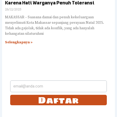
Karena Hati Warganya Penuh Toleransi
26/12/2025
MAKASSAR – Suasana damai dan penuh kekeluargaan
menyelimuti Kota Makassar sepanjang perayaan Natal 2025.
Tidak ada gejolak, tidak ada konflik, yang ada hanyalah
kehangatan silaturahmi
Selengkapnya »
LANGGANAN DI SUREL
KAMI
Daftar
Tetap selalu update dengan langganan dengan kami. Anda akan