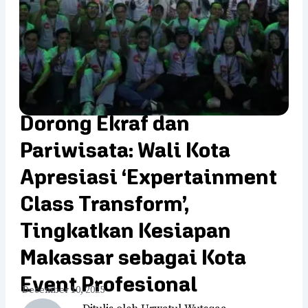
Dorong Ekraf dan
Pariwisata: Wali Kota
Apresiasi ‘Expertainment
Class Transform’,
Tingkatkan Kesiapan
Makassar sebagai Kota
Event Profesional
December 10, 2025