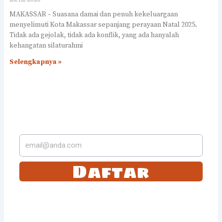
MAKASSAR – Suasana damai dan penuh kekeluargaan
menyelimuti Kota Makassar sepanjang perayaan Natal 2025.
Tidak ada gejolak, tidak ada konflik, yang ada hanyalah
kehangatan silaturahmi
Selengkapnya »
LANGGANAN DI SUREL
KAMI
Daftar
Tetap selalu update dengan langganan dengan kami. Anda akan
mendapatkan email berita terbaru dari kami