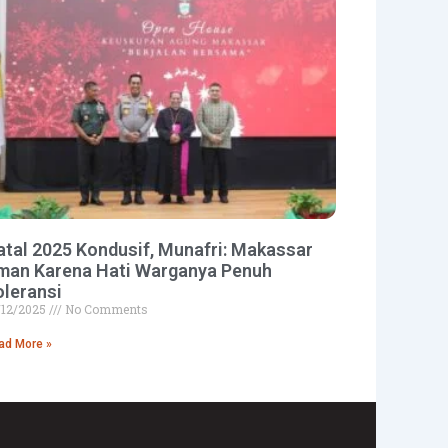
atal 2025 Kondusif, Munafri: Makassar
man Karena Hati Warganya Penuh
oleransi
/12/2025
No Comments
ad More »