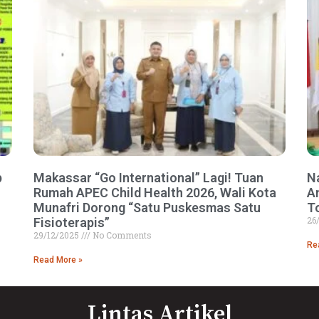
p
Makassar “Go International” Lagi! Tuan
N
Rumah APEC Child Health 2026, Wali Kota
A
Munafri Dorong “Satu Puskesmas Satu
T
26
Fisioterapis”
29/12/2025
No Comments
Re
Read More »
Lintas Artikel