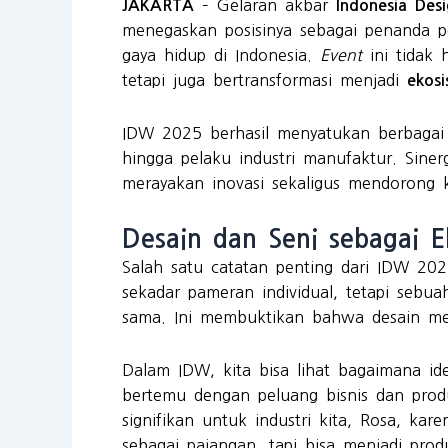
– Gelaran akbar
JAKARTA
Indonesia De
menegaskan posisinya sebagai penanda pe
gaya hidup di Indonesia.
Event
ini tidak 
tetapi juga bertransformasi menjadi
ekosi
IDW 2025 berhasil menyatukan berbagai el
hingga pelaku industri manufaktur. Siner
merayakan inovasi sekaligus mendorong k
Desain dan Seni sebagai E
Salah satu catatan penting dari IDW 20
sekadar pameran individual, tetapi sebua
sama. Ini membuktikan bahwa desain memil
Dalam IDW, kita bisa lihat bagaimana id
bertemu dengan peluang bisnis dan produ
signifikan untuk industri kita, Rosa, kar
sebagai pajangan, tapi bisa menjadi prod