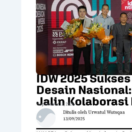
IDW 2025 Sukses
Desain Nasional:
Jalin Kolaborasi 
September 13, 2025
Ditulis oleh Urwatul Wutsqaa
13/09/2025