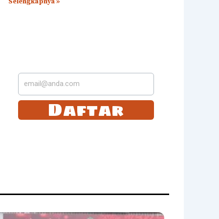
Selengkapnya »
LANGGANAN DI
SUREL KAMI
Daftar
Tetap selalu update dengan langganan dengan
kami. Anda akan mendapatkan email berita
terbaru dari kami