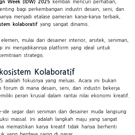
kembali mencuri perhatian,
sign Week (IDW) 2025
nting bagi perkembangan industri desain, seni, dan
hanya menjadi etalase pameran karya-karya terbaik,
yang sangat dinamis.
stem kolaboratif
emen, mulai dari desainer interior, arsitek, seniman,
gi ini menjadikannya platform yang ideal untuk
emitraan strategis.
kosistem Kolaboratif
25 adalah fokusnya yang meluas. Acara ini bukan
h forum di mana desain, seni, dan industri bekerja
iki peran krusial dalam rantai nilai ekonomi kreatif.
e-ide segar dari seniman dan desainer muda langsung
ksi massal. Ini adalah langkah maju yang sangat
ena memastikan karya kreatif tidak hanya berhenti
uk yang berdaya saing di pasar.