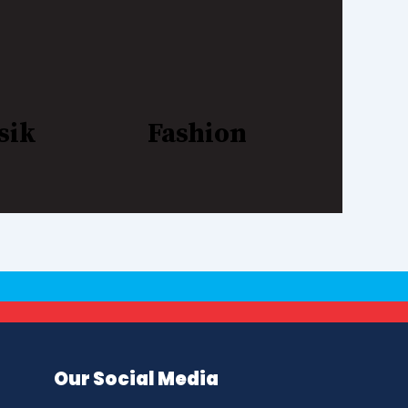
sik
Fashion
Our Social Media