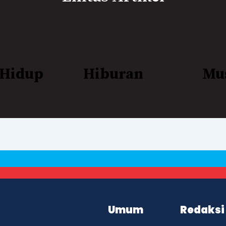
 Hidup
Hiburan
Mu
Umum
Redaksi