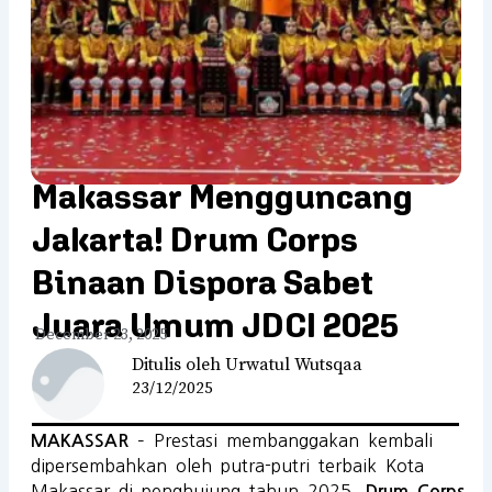
Makassar Mengguncang
Jakarta! Drum Corps
Binaan Dispora Sabet
Juara Umum JDCI 2025
December 23, 2025
Ditulis oleh Urwatul Wutsqaa
23/12/2025
– Prestasi membanggakan kembali
MAKASSAR
dipersembahkan oleh putra-putri terbaik Kota
Makassar di penghujung tahun 2025.
Drum Corps