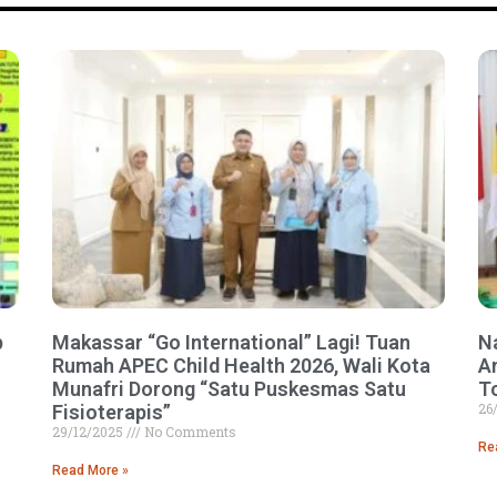
p
Makassar “Go International” Lagi! Tuan
N
Rumah APEC Child Health 2026, Wali Kota
A
Munafri Dorong “Satu Puskesmas Satu
T
26
Fisioterapis”
29/12/2025
No Comments
Re
Read More »