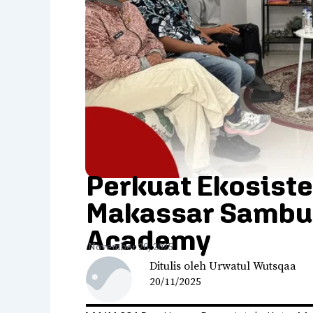
Perkuat Ekosiste
Makassar Sambut
Academy
November 20, 2025
Ditulis oleh Urwatul Wutsqaa
20/11/2025