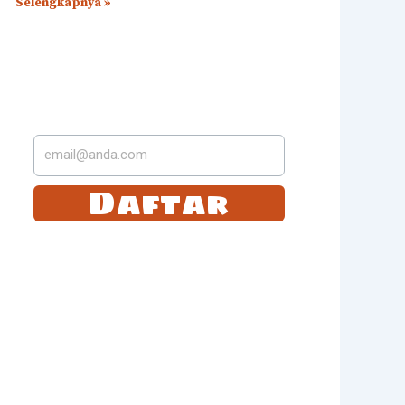
Selengkapnya »
LANGGANAN DI
SUREL KAMI
Daftar
Tetap selalu update dengan langganan dengan
kami. Anda akan mendapatkan email berita
terbaru dari kami