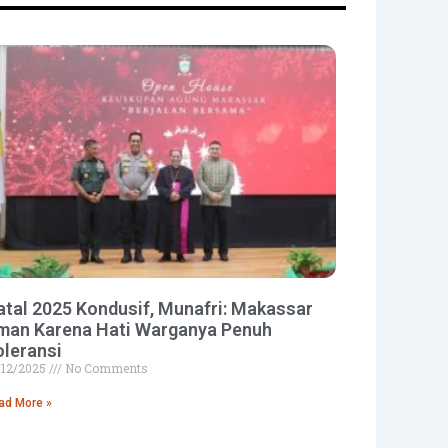
atal 2025 Kondusif, Munafri: Makassar
man Karena Hati Warganya Penuh
oleransi
/12/2025
No Comments
ad More »