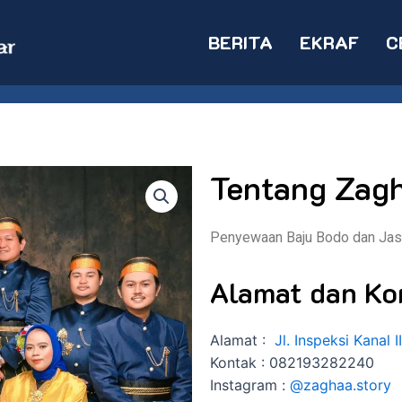
BERITA
EKRAF
C
Tentang Zagh
Penyewaan Baju Bodo dan Jas
Alamat dan Ko
Alamat :
Jl. Inspeksi Kanal
Kontak : 082193282240
Instagram :
@zaghaa.story