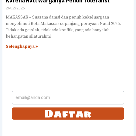
Karena Hati Warganya Penuh Toleransi
26/12/2025
MAKASSAR – Suasana damai dan penuh kekeluargaan
menyelimuti Kota Makassar sepanjang perayaan Natal 2025.
Tidak ada gejolak, tidak ada konflik, yang ada hanyalah
kehangatan silaturahmi
Selengkapnya »
LANGGANAN DI SUREL
KAMI
Daftar
Tetap selalu update dengan langganan dengan kami. Anda akan