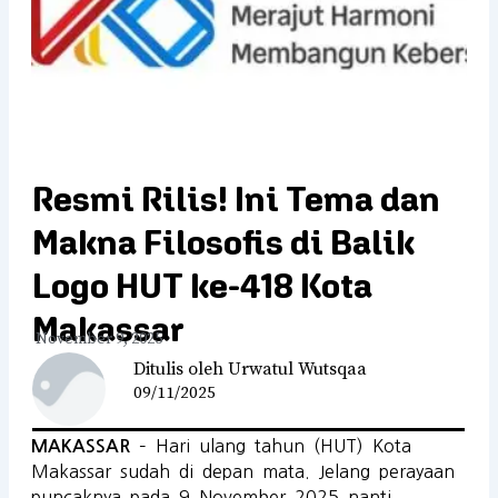
Resmi Rilis! Ini Tema dan
Makna Filosofis di Balik
Logo HUT ke-418 Kota
Makassar
November 9, 2025
Ditulis oleh Urwatul Wutsqaa
09/11/2025
– Hari ulang tahun (HUT) Kota
MAKASSAR
Makassar sudah di depan mata. Jelang perayaan
puncaknya pada 9 November 2025 nanti,