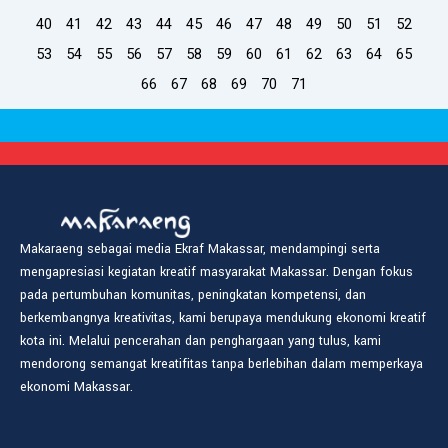
40
41
42
43
44
45
46
47
48
49
50
51
52
53
54
55
56
57
58
59
60
61
62
63
64
65
66
67
68
69
70
71
Makaraeng sebagai media Ekraf Makassar, mendampingi serta
mengapresiasi kegiatan kreatif masyarakat Makassar. Dengan fokus
pada pertumbuhan komunitas, peningkatan kompetensi, dan
berkembangnya kreativitas, kami berupaya mendukung ekonomi kreatif
kota ini. Melalui pencerahan dan penghargaan yang tulus, kami
mendorong semangat kreatifitas tanpa berlebihan dalam memperkaya
ekonomi Makassar.