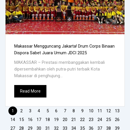
Makassar Mengguncang Jakarta! Drum Corps Binaan
Dispora Sabet Juara Umum JDCI 2025
MAKASSAR – Prestasi membanggakan kembali
dipersembahkan oleh putra-putri terbaik Kota
Makassar di penghujung...
Read More
1
2
3
4
5
6
7
8
9
10
11
12
13
14
15
16
17
18
19
20
21
22
23
24
25
26
27
28
29
30
31
32
33
34
35
36
37
38
39