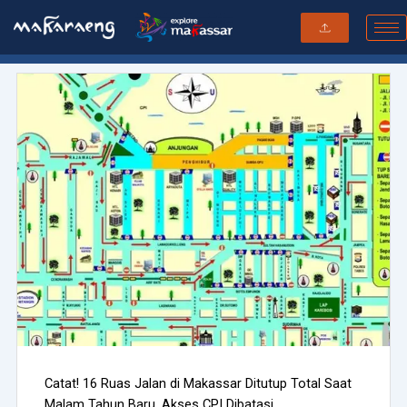
Skip
to
content
Catat! 16 Ruas Jalan di Makassar Ditutup Total Saat
Malam Tahun Baru, Akses CPI Dibatasi