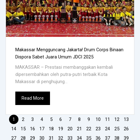
Makassar Mengguncang Jakarta! Drum Corps Binaan
Dispora Sabet Juara Umum JDCI 2025
MAKASSAR – Prestasi membanggakan kembali
dipersembahkan oleh putra-putri terbaik Kota
Makassar di penghujung...
Read More
1
2
3
4
5
6
7
8
9
10
11
12
13
14
15
16
17
18
19
20
21
22
23
24
25
26
27
28
29
30
31
32
33
34
35
36
37
38
39