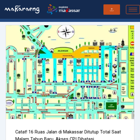
Skip
to
content
Catat! 16 Ruas Jalan di Makassar Ditutup Total Saat
Malam Tahun Baru, Akses CPI Dibatasi