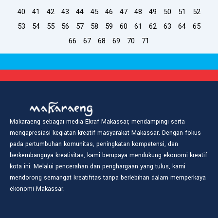
40
41
42
43
44
45
46
47
48
49
50
51
52
53
54
55
56
57
58
59
60
61
62
63
64
65
66
67
68
69
70
71
Makaraeng sebagai media Ekraf Makassar, mendampingi serta
mengapresiasi kegiatan kreatif masyarakat Makassar. Dengan fokus
pada pertumbuhan komunitas, peningkatan kompetensi, dan
berkembangnya kreativitas, kami berupaya mendukung ekonomi kreatif
kota ini. Melalui pencerahan dan penghargaan yang tulus, kami
mendorong semangat kreatifitas tanpa berlebihan dalam memperkaya
ekonomi Makassar.