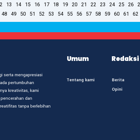
2
13
14
15
16
17
18
19
20
21
22
23
24
25
26
48
49
50
51
52
53
54
55
56
57
58
59
60
61
62
Umum
Redaksi
i serta mengapresiasi
Tentang kami
Berita
 pada pertumbuhan
Opini
a kreativitas, kami
i pencerahan dan
atifitas tanpa berlebihan