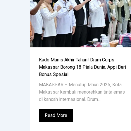
Kado Manis Akhir Tahun! Drum Corps
Makassar Borong 18 Piala Dunia, Appi Beri
Bonus Spesial
MAKASSAR – Menutup tahun 2025, Kota
Makassar kembali menorehkan tinta emas
di kancah internasional. Drum...
Read More