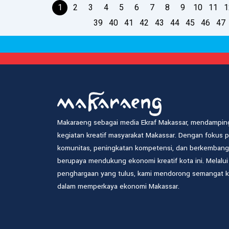
1
2
3
4
5
6
7
8
9
10
11
1
39
40
41
42
43
44
45
46
47
Makaraeng sebagai media Ekraf Makassar, mendamping
kegiatan kreatif masyarakat Makassar. Dengan fokus
komunitas, peningkatan kompetensi, dan berkembangny
berupaya mendukung ekonomi kreatif kota ini. Melalu
penghargaan yang tulus, kami mendorong semangat kre
dalam memperkaya ekonomi Makassar.